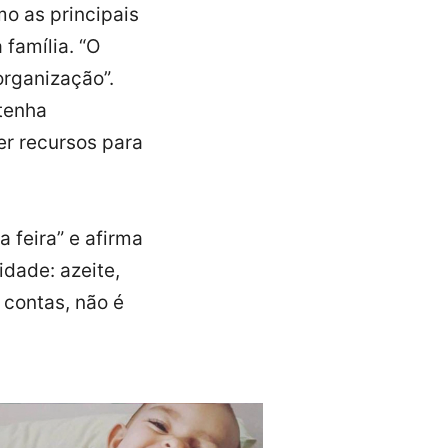
mo as principais
 família. “O
organização”.
 tenha
er recursos para
 feira” e afirma
idade: azeite,
 contas, não é