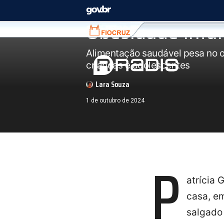
Nutrição
PORTAL DO GOVERNO BRASILEIRO
Obesidade infa
Fiocruz
Fiocruz
Alimentação saudável pesa no 
crianças e adolescentes
Lara Souza
1 de outubro de 2024
P
atrícia
casa, em
salgado 