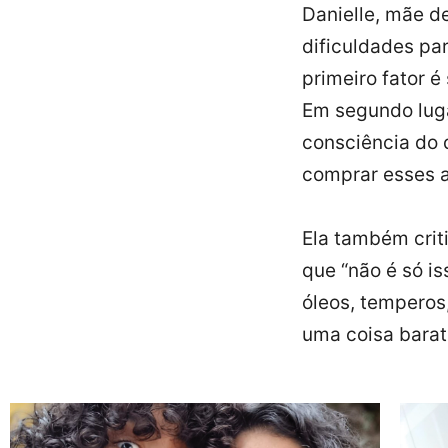
Danielle, mãe d
dificuldades par
primeiro fator é
Em segundo luga
consciência do 
comprar esses a
Ela também criti
que “não é só is
óleos, temperos,
uma coisa barat