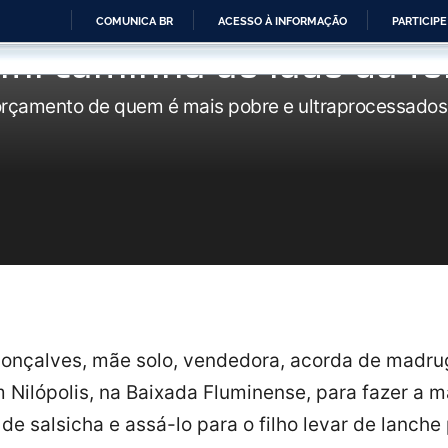
COMUNICA BR
ACESSO À INFORMAÇÃO
PARTICIPE
ntil caminha ao lado da f
IR
PARA
orçamento de quem é mais pobre e ultraprocessad
O
CONTEÚDO
 Gonçalves, mãe solo, vendedora, acorda de madr
 Nilópolis, na Baixada Fluminense, para fazer a 
de salsicha e assá-lo para o filho levar de lanche 