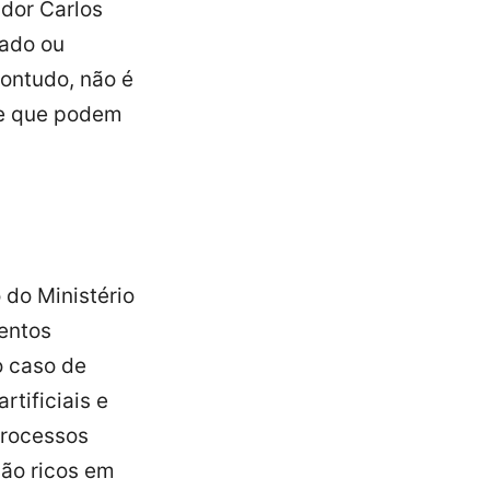
ador Carlos
ado ou
ontudo, não é
de que podem
 do Ministério
entos
o caso de
rtificiais e
processos
São ricos em