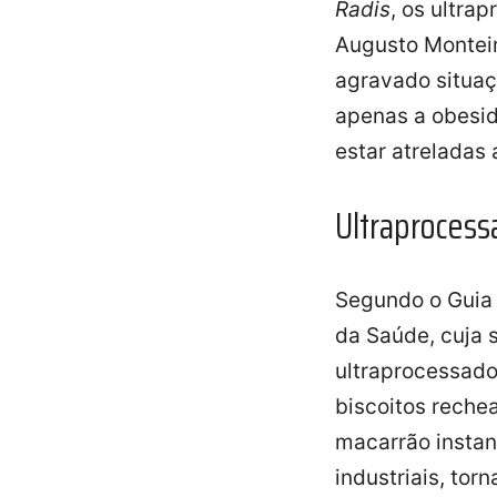
Radis
, os ultra
Augusto Montei
agravado situaç
apenas a obesi
estar atreladas 
Ultraprocess
Segundo o Guia 
da Saúde, cuja 
ultraprocessado
biscoitos rechea
macarrão instan
industriais, to