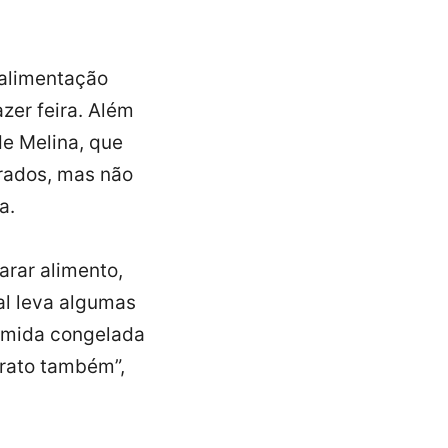
 alimentação
zer feira. Além
de Melina, que
arados, mas não
ia.
arar alimento,
ral leva algumas
omida congelada
arato também”,