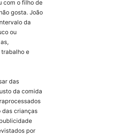
u com o filho de
não gosta. João
intervalo da
uco ou
mas,
 trabalho e
sar das
custo da comida
traprocessados
o das crianças
publicidade
evistados por