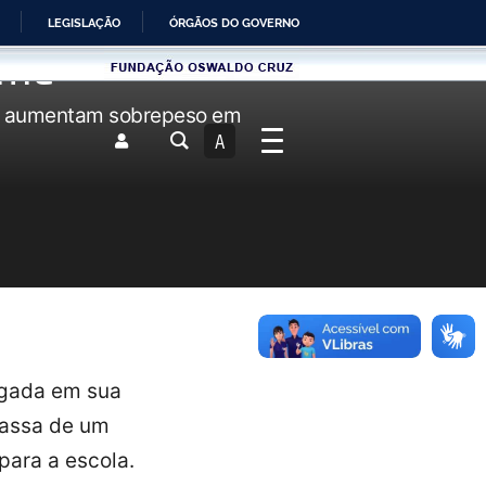
LEGISLAÇÃO
ÓRGÃOS DO GOVERNO
ome
Fundau00e7u00e3o
Fundau00e7u00e3o
Oswaldo
Oswaldo
Cruz
os aumentam sobrepeso em
Cruz
A
A
ugada em sua
massa de um
para a escola.