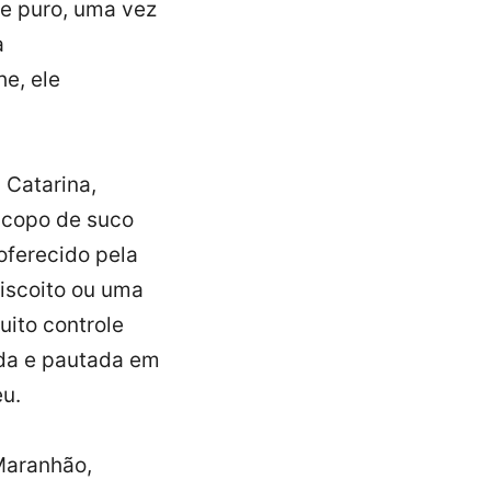
te puro, uma vez
a
e, ele
 Catarina,
 copo de suco
 oferecido pela
iscoito ou uma
uito controle
ida e pautada em
u.
Maranhão,