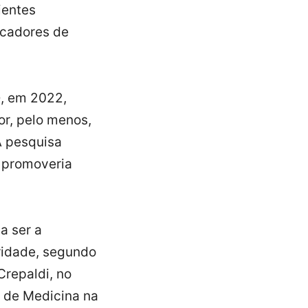
ientes
ficadores de
e
, em 2022,
r, pelo menos,
A pesquisa
​​promoveria
a ser a
ridade, segundo
Crepaldi, no
 de Medicina na