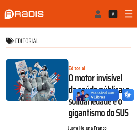
A
EDITORIAL
Editorial
O motor invisível
da saúde pública: a
solidariedade e o
gigantismo do SUS
Justa Helena Franco