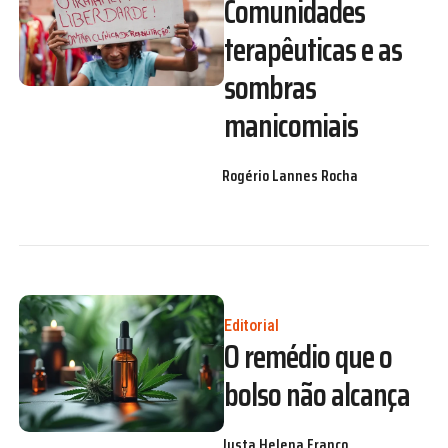
Comunidades
terapêuticas e as
sombras
manicomiais
Rogério Lannes Rocha
Editorial
O remédio que o
bolso não alcança
Justa Helena Franco