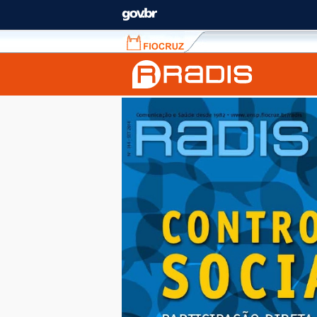
Fiocruz
Fale
com
a
Fiocruz