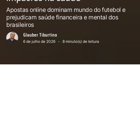
Apostas online dominam mundo do futebol e
prejudicam saúde financeira e mental dos
brasileiros
Glauber Tiburtino
6 de julho de 2026
8
minuto(s) de leitura
Próximo conteúdo :
4
Museu Nacional renasce das cinzas
É
inegável que o YouTube ocupa hoje
uma posição de destaque em
transmissões esportivas. A Copa do