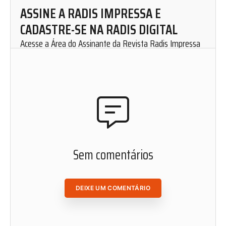
ASSINE A RADIS IMPRESSA E
CADASTRE-SE NA RADIS DIGITAL
Acesse a Área do Assinante da Revista Radis Impressa
para solicitar uma assinatura mensal.
Cadastre-se em nosso website e fique por dentro de
nosso conteúdo. Leia, curta, favorite e compartilhe as
matérias de Radis de onde você estiver.
ACESSAR ÁREA DO ASSINANTE
Sem comentários
DEIXE UM COMENTÁRIO