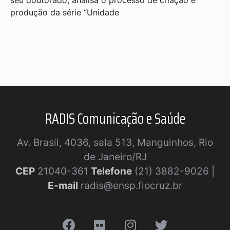
produção da série “Unidade
RADIS Comunicação e Saúde
Av. Brasil, 4036, sala 513, Manguinhos, Rio
de Janeiro/RJ
CEP
21040-361
Telefone
(21) 3882-9026 |
E-mail
radis@ensp.fiocruz.br