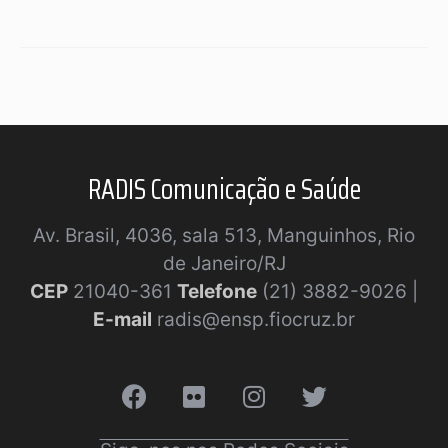
RADIS Comunicação e Saúde
Av. Brasil, 4036, sala 513, Manguinhos, Rio
de Janeiro/RJ
CEP
21040-361
Telefone
(21) 3882-9026 |
E-mail
radis@ensp.fiocruz.br