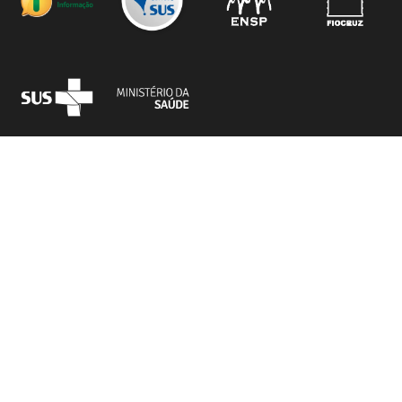
Próximo conteúdo :
Quem planta saúde
Este website é regido pela
Política de Acesso
Aberto ao Conhecimento
, que busca garantir
à sociedade o acesso gratuito, público e
aberto ao conteúdo integral de toda obra
intelectual produzida pela Fiocruz.
Área do Assinante
Todas Edições
Especiais