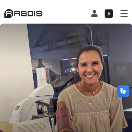
A
222