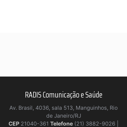
RADIS Comunicação e Saúde
Av. Brasil, 4036, sala 513, Manguinhos, Rio
de Janeiro/RJ
CEP
21040-361
Telefone
(21) 3882-9026 |