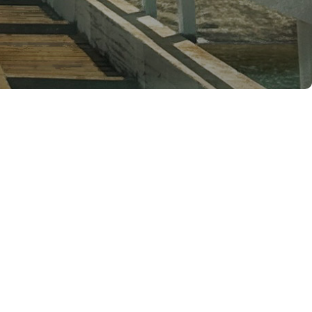
ia e da
 hepatite
a, com cerca
specialmente a
Acre e