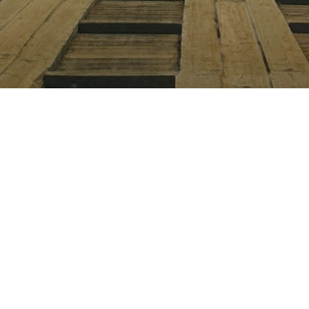
nnes Rocha
de 2024
7
minuto(s) de leitura
conteúdo :
para a mpox
adores da Fiocruz e equipes da vigilância sanitár
ão básica do SUS estão investigando e tratando a
 na Amazônia brasileira, onde a doença é endêmic
3 mil casos no país nos últimos anos, afetando e
eirinha na interseção dos estados do Amazonas, 