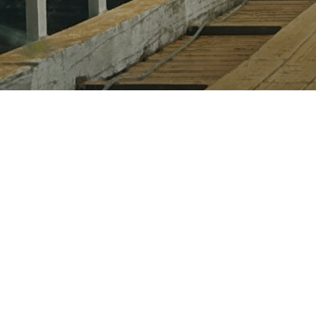
Rogério La
1 de agosto 
Próximo 
Alerta 
P
esquis
0
atenç
delta
de 73% dos 4,
população rib
Rondônia.