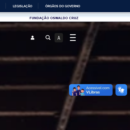
LEGISLAÇÃO
ÓRGÃOS DO GOVERNO
Fundau00e7u00e3o
Oswaldo
Cruz
A