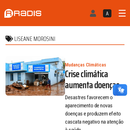
A
LISEANE MOROSINI
Mudanças Climáticas
Crise climática
aumenta doenças
Desastres favorecem o
aparecimento de novas
doenças e produzem efeito
cascata negativo na atenção
à saúde