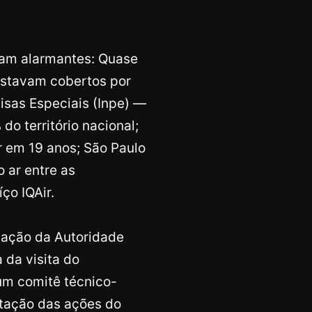
.
am alarmantes: Quase
estavam cobertos por
isas Especiais (Inpe) —
o território nacional;
 em 19 anos; São Paulo
o ar entre as
ço IQAir.
iação da Autoridade
a da visita do
 um comitê técnico-
ntação das ações do