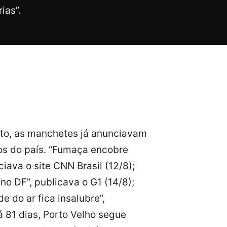
ias”.
osto, as manchetes já anunciavam
os do país. “Fumaça encobre
ava o site CNN Brasil (12/8);
 DF”, publicava o G1 (14/8);
 do ar fica insalubre”,
á 81 dias, Porto Velho segue