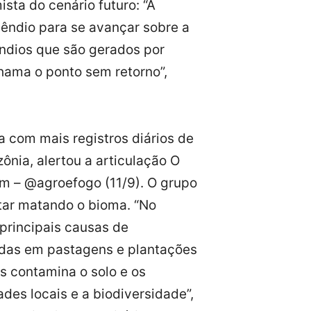
sta do cenário futuro: “A
êndio para se avançar sobre a
êndios que são gerados por
hama o ponto sem retorno”,
a com mais registros diários de
ônia, alertou a articulação O
am – @agroefogo (11/9). O grupo
star matando o bioma. “No
principais causas de
das em pastagens e plantações
os contamina o solo e os
des locais e a biodiversidade”,