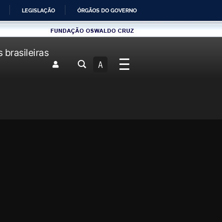
LEGISLAÇÃO
ÓRGÃOS DO GOVERNO
Fundau00e7u00e3o
Oswaldo
brasileiras
Cruz
A