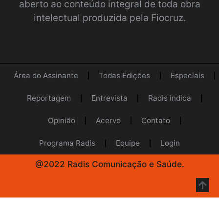
aberto ao conteúdo integral de toda obra
intelectual produzida pela Fiocruz.
Área do Assinante
Todas Edições
Especiais
Reportagem
Entrevista
Radis indica
Opinião
Acervo
Contato
Programa Radis
Equipe
Login
@2022 Radis Comunicação e Saúde.