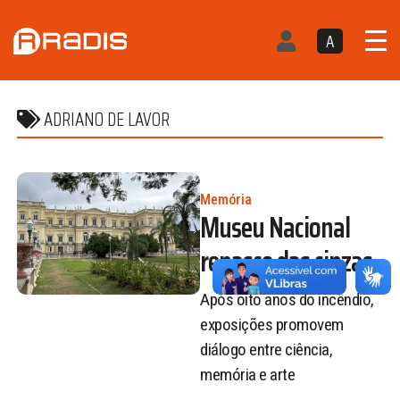
A
ADRIANO DE LAVOR
Memória
Museu Nacional
renasce das cinzas
Após oito anos do incêndio,
exposições promovem
diálogo entre ciência,
memória e arte