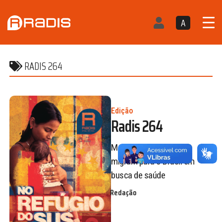
A
RADIS 264
Edição
Radis 264
Mulheres venezuelanas
migram para o Brasil em
busca de saúde
Redação