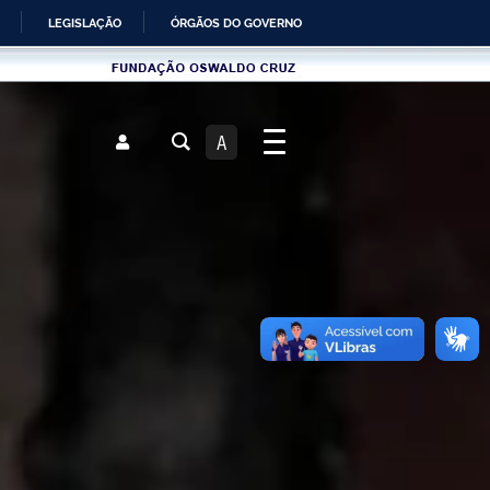
LEGISLAÇÃO
ÓRGÃOS DO GOVERNO
Fundau00e7u00e3o
Oswaldo
Cruz
A