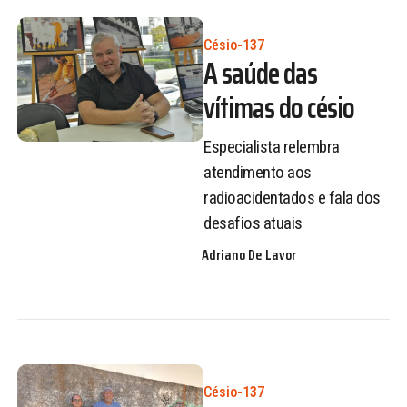
Césio-137
A saúde das
vítimas do césio
Especialista relembra
atendimento aos
radioacidentados e fala dos
desafios atuais
Adriano De Lavor
Césio-137