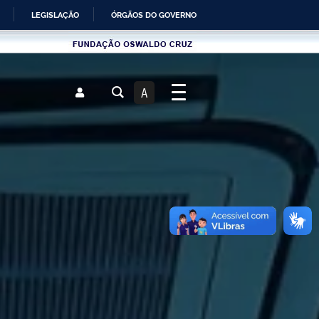
LEGISLAÇÃO
ÓRGÃOS DO GOVERNO
Fundau00e7u00e3o
Oswaldo
Cruz
A