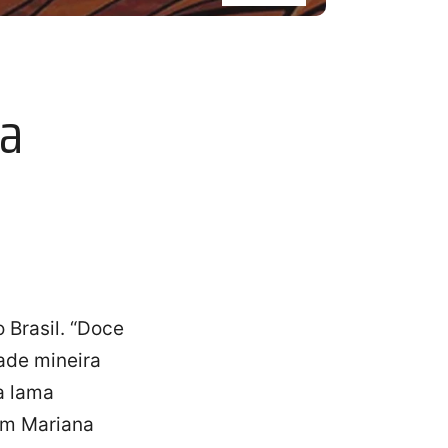
ca
 Brasil. “Doce
ade mineira
a lama
em Mariana