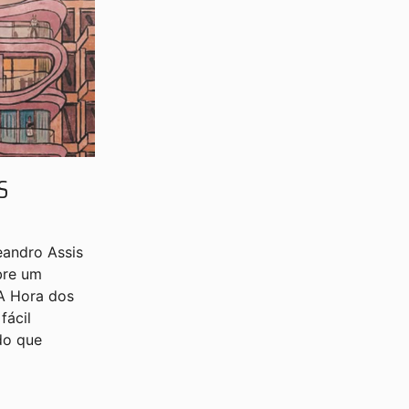
S
eandro Assis
bre um
 A Hora dos
fácil
do que