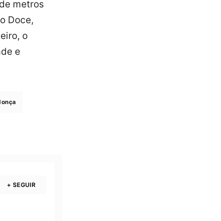
 de metros
io Doce,
eiro, o
ade e
donça
+ SEGUIR