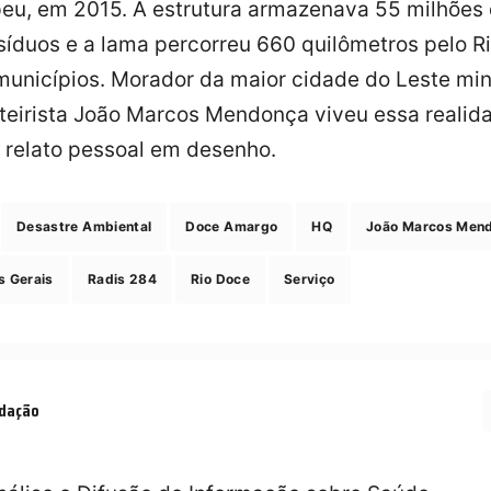
eu, em 2015. A estrutura armazenava 55 milhões
síduos e a lama percorreu 660 quilômetros pelo R
municípios. Morador da maior cidade do Leste min
teirista João Marcos Mendonça viveu essa realid
 relato pessoal em desenho.
Desastre Ambiental
Doce Amargo
HQ
João Marcos Men
s Gerais
Radis 284
Rio Doce
Serviço
dação