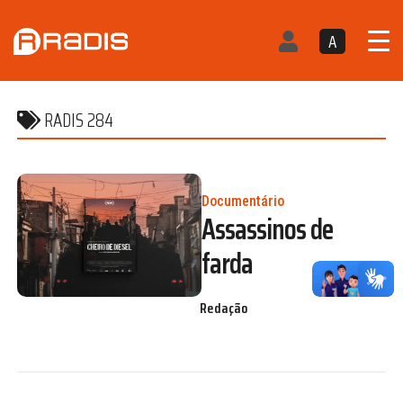
A
RADIS 284
Documentário
Assassinos de
farda
Redação