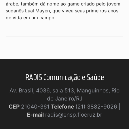
árabe, também dá nome ao game criado pelo jovem
sudanês Lual Mayen, que viveu seus primeiros anos
de vida em um campo
RADIS Comunicação e Saúde
Av. Brasil, 4036, sala 513, Manguinhos, Rio
de Janeiro/RJ
CEP
21040-361
Telefone
(21) 3882-9026 |
E-mail
radis@ensp.fiocruz.br