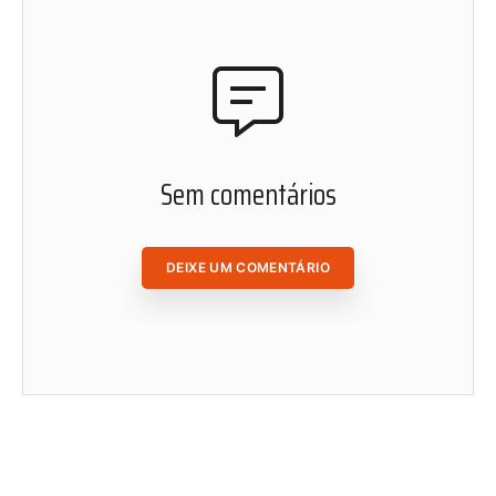
Cadastre-se em nosso website e fique por dentro de
nosso conteúdo. Leia, curta, favorite e compartilhe as
matérias de Radis de onde você estiver.
ACESSAR ÁREA DO ASSINANTE
Sem comentários
DEIXE UM COMENTÁRIO