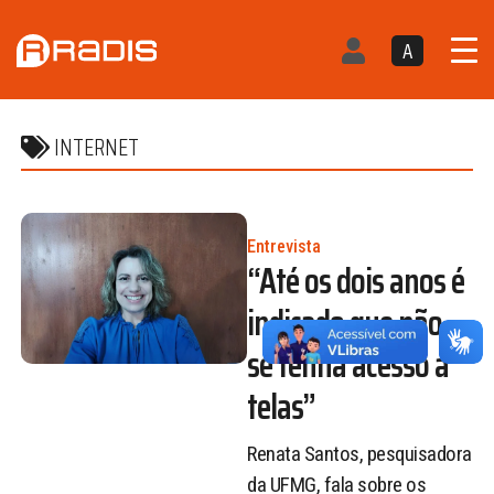
A
INTERNET
Entrevista
“Até os dois anos é
indicado que não
se tenha acesso a
telas”
Renata Santos, pesquisadora
da UFMG, fala sobre os