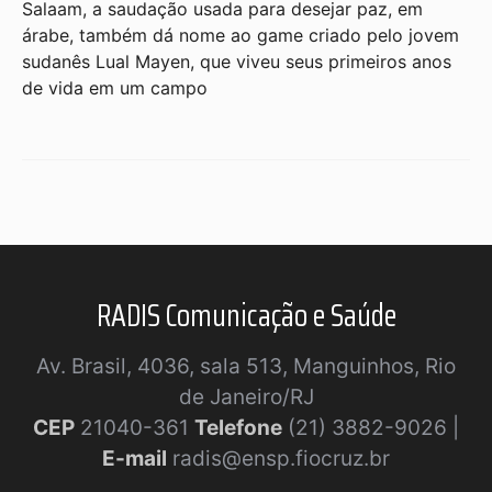
Salaam, a saudação usada para desejar paz, em
árabe, também dá nome ao game criado pelo jovem
sudanês Lual Mayen, que viveu seus primeiros anos
de vida em um campo
RADIS Comunicação e Saúde
Av. Brasil, 4036, sala 513, Manguinhos, Rio
de Janeiro/RJ
CEP
21040-361
Telefone
(21) 3882-9026 |
E-mail
radis@ensp.fiocruz.br