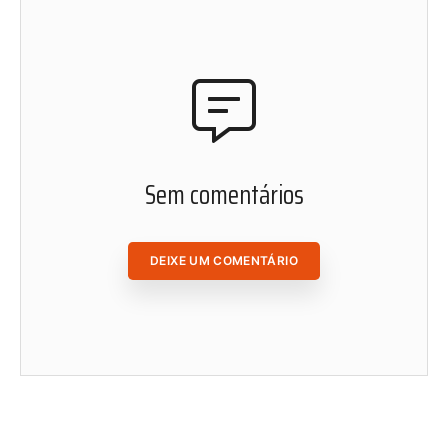
Cadastre-se em nosso website e fique por dentro de
nosso conteúdo. Leia, curta, favorite e compartilhe as
matérias de Radis de onde você estiver.
ACESSAR ÁREA DO ASSINANTE
Sem comentários
DEIXE UM COMENTÁRIO