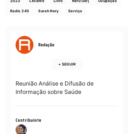
2023
Levante
Livro
Nefi/Uerj
Ocupação
Radis 245
Sarah Nery
Serviço
Redação
+ SEGUIR
Reunião Análise e Difusão de
Informação sobre Saúde
Contribuinte