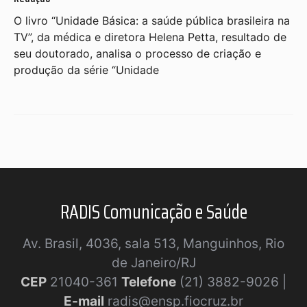
O livro “Unidade Básica: a saúde pública brasileira na
TV”, da médica e diretora Helena Petta, resultado de
seu doutorado, analisa o processo de criação e
produção da série “Unidade
RADIS Comunicação e Saúde
Av. Brasil, 4036, sala 513, Manguinhos, Rio
de Janeiro/RJ
CEP
21040-361
Telefone
(21) 3882-9026 |
E-mail
radis@ensp.fiocruz.br