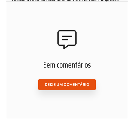
para solicitar uma assinatura mensal.
Cadastre-se em nosso website e fique por dentro de
nosso conteúdo. Leia, curta, favorite e compartilhe as
matérias de Radis de onde você estiver.
ACESSAR ÁREA DO ASSINANTE
Sem comentários
DEIXE UM COMENTÁRIO