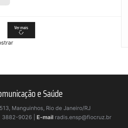
Ver mais
strar
omunicação e Saúde
a 513, Manguinhos, Rio de Janeiro/RJ
) 3882-9026 |
E-mail
radis.ensp@fiocruz.br