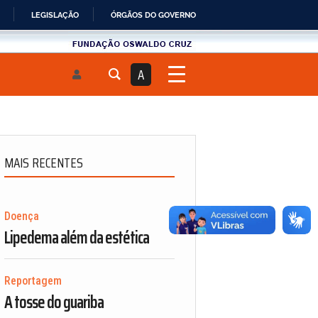
LEGISLAÇÃO
ÓRGÃOS DO GOVERNO
Fundau00e7u00e3o
Oswaldo
A
Cruz
MAIS RECENTES
Doença
Lipedema além da estética
Reportagem
A tosse do guariba