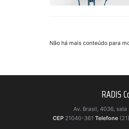
Não há mais conteúdo para mo
RADIS C
Av. Brasil, 4036, sal
CEP
21040-361
Telefone
(21