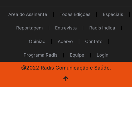
Área do Assinante
Todas Edições
Especiais
Reportagem
Entrevista
Radis indica
Opinião
Acervo
Contato
Programa Radis
Equipe
Login
@2022 Radis Comunicação e Saúde.