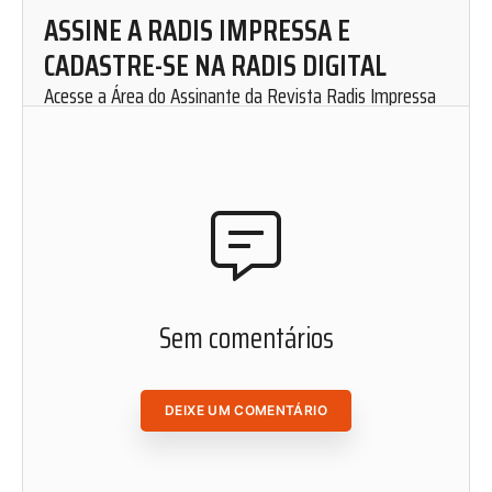
ASSINE A RADIS IMPRESSA E
CADASTRE-SE NA RADIS DIGITAL
Acesse a Área do Assinante da Revista Radis Impressa
para solicitar uma assinatura mensal.
Cadastre-se em nosso website e fique por dentro de
nosso conteúdo. Leia, curta, favorite e compartilhe as
matérias de Radis de onde você estiver.
ACESSAR ÁREA DO ASSINANTE
Sem comentários
DEIXE UM COMENTÁRIO