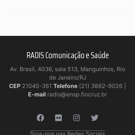
RADIS Comunicação e Saúde
Av. Brasil, 4036, sala 513, Manguinhos, Rio
de Janeiro/RJ
CEP
21040-361
Telefone
(21) 3882-9026 |
E-mail
radis@ensp.fiocruz.br
Siga-nos nas Redes Sociais