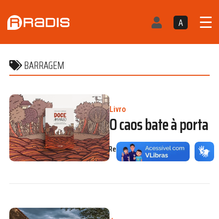
A
BARRAGEM
Livro
O caos bate à porta
Redação