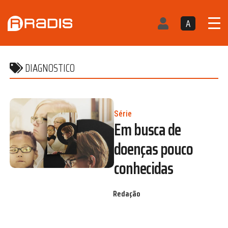
A
DIAGNOSTICO
Série
Em busca de
doenças pouco
conhecidas
Redação