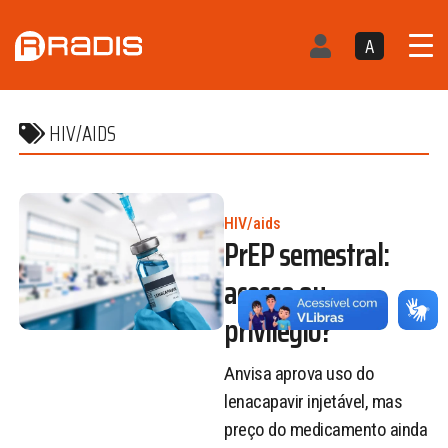
A
HIV/AIDS
HIV/aids
PrEP semestral:
acesso ou
privilégio?
Anvisa aprova uso do
lenacapavir injetável, mas
preço do medicamento ainda