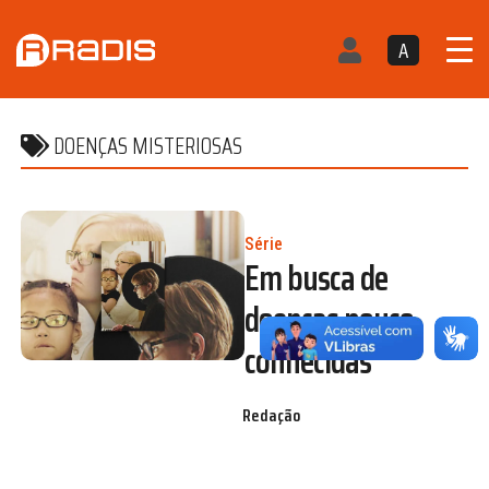
A
DOENÇAS MISTERIOSAS
Série
Em busca de
doenças pouco
conhecidas
Redação