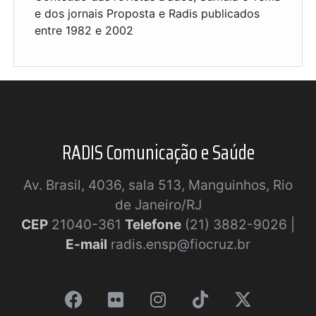
e dos jornais Proposta e Radis publicados
entre 1982 e 2002
RADIS Comunicação e Saúde
Av. Brasil, 4036, sala 513, Manguinhos, Rio
de Janeiro/RJ
CEP
21040-361
Telefone
(21) 3882-9026 |
E-mail
radis.ensp@fiocruz.br