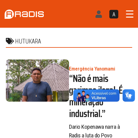
A
HUTUKARA
Emergência Yanomami
“Não é mais
garimpo ilegal. É
mineração
industrial.”
Dario Kopenawa narra à
Radis a luta do Povo