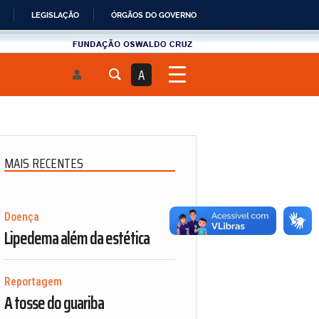
LEGISLAÇÃO
ÓRGÃOS DO GOVERNO
Fundau00e7u00e3o
Oswaldo
A
Cruz
MAIS RECENTES
Doença
Lipedema além da estética
Reportagem
A tosse do guariba