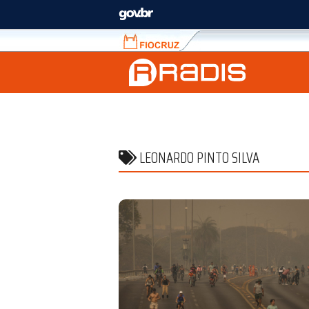
Fiocruz
Fale
com
a
Fiocruz
LEONARDO PINTO SILVA