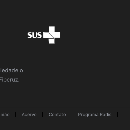
ciedade o
Fiocruz.
inião
Acervo
Contato
Programa Radis