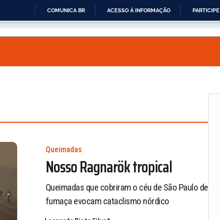
COMUNICA BR
ACESSO À INFORMAÇÃO
PARTICIPE
IR
PARA
O
CONTEÚDO
Queimadas
Nosso Ragnarök tropical
Queimadas que cobriram o céu de São Paulo de
fumaça evocam cataclismo nórdico