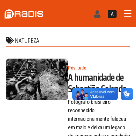
A
NATUREZA
Pós-tudo
A humanidade de
Sebastião Salgado
Fotógrafo brasileiro
reconhecido
internacionalmente faleceu
em maio e deixa um legado
de imagens sobre a condição