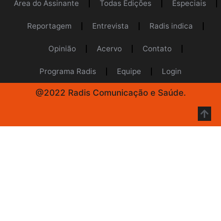
Área do Assinante
Todas Edições
Especiais
Reportagem
Entrevista
Radis indica
Opinião
Acervo
Contato
Programa Radis
Equipe
Login
@2022 Radis Comunicação e Saúde.