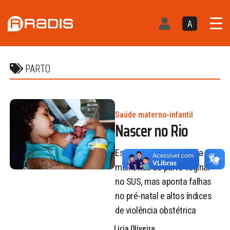
A
PARTO
Saúde materno-infantil
Nascer no Rio
Estudo da Fiocruz revela
melhorias do parto vaginal
no SUS, mas aponta falhas
no pré-natal e altos índices
de violência obstétrica
Licia Oliveira