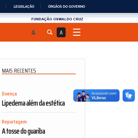
LEGISLAÇÃO
ÓRGÃOS DO GOVERNO
Fundau00e7u00e3o
Oswaldo
A
Cruz
MAIS RECENTES
Doença
Lipedema além da estética
Reportagem
A tosse do guariba