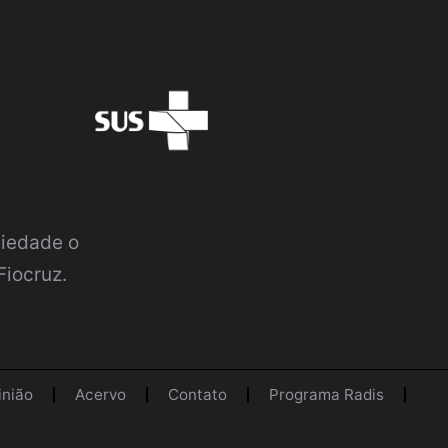
ciedade o
Fiocruz.
inião
Acervo
Contato
Programa Radis