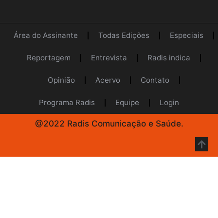
Área do Assinante
Todas Edições
Especiais
Reportagem
Entrevista
Radis indica
Opinião
Acervo
Contato
Programa Radis
Equipe
Login
@2022 Radis Comunicação e Saúde.