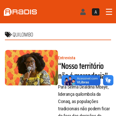
A
QUILOMBO
Entrevista
“Nosso território
não é mercadoria”
Para Selma Dealdina Mbaye,
liderança quilombola da
Conaq, as populações
tradicionais não podem ficar
de fora das decisões da