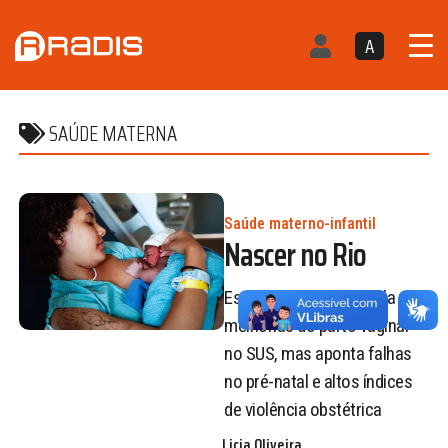
A
SAÚDE MATERNA
Saúde materno-infantil
Nascer no Rio
Estudo da Fiocruz revela
melhorias do parto vaginal
no SUS, mas aponta falhas
no pré-natal e altos índices
de violência obstétrica
Licia Oliveira