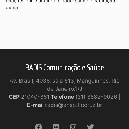
relações entre direito à cidade, saúde e habitação
digna
RADIS Comunicação e Saúde
Av. Brasil, 4036, sala 513, Manguinhos, Rio
de Janeiro/RJ
CEP
21040-361
Telefone
(21) 3882-9026 |
E-mail
radis@ensp.fiocruz.br