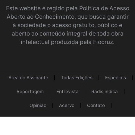
Este website é regido pela
Política de Acesso
Aberto ao Conhecimento
, que busca garantir
à sociedade o acesso gratuito, público e
aberto ao conteúdo integral de toda obra
intelectual produzida pela Fiocruz.
Área do Assinante
Todas Edições
Especiais
Reportagem
Entrevista
Radis indica
Opinião
Acervo
Contato
Programa Radis
Equipe
Login
Próximo conteúdo :
Entenda o funcionamento do Samu
@2022 Radis Comunicação e Saúde.