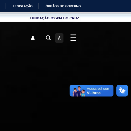
LEGISLAÇÃO
ÓRGÃOS DO GOVERNO
Fundau00e7u00e3o
Oswaldo
Cruz
A