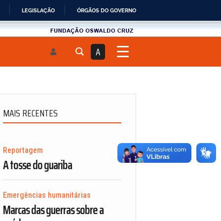
LEGISLAÇÃO
ÓRGÃOS DO GOVERNO
Fundau00e7u00e3o
Oswaldo
A
Cruz
MAIS RECENTES
Reportagem
A tosse do guariba
Emergências humanitárias
Marcas das guerras sobre a