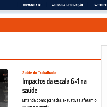
COMUNICA BR
ACESSO À INFORMAÇÃO
PARTICIPE
IR
PARA
O
CONTEÚDO
Saúde do Trabalhador
Impactos da escala 6×1 na
saúde
Entenda como jornadas exaustivas afetam o
corpo e a mente