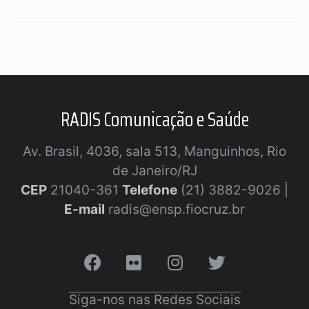
RADIS Comunicação e Saúde
Av. Brasil, 4036, sala 513, Manguinhos, Rio
de Janeiro/RJ
CEP
21040-361
Telefone
(21) 3882-9026 |
E-mail
radis@ensp.fiocruz.br
Siga-nos nas Redes Sociais