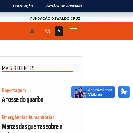
LEGISLAÇÃO
ÓRGÃOS DO GOVERNO
Fundau00e7u00e3o
Oswaldo
A
Cruz
MAIS RECENTES
Reportagem
A tosse do guariba
Emergências humanitárias
Marcas das guerras sobre a