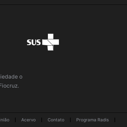
ciedade o
Fiocruz.
inião
Acervo
Contato
Programa Radis