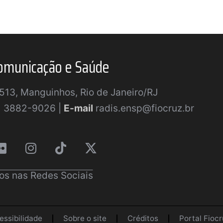
omunicação e Saúde
a 513, Manguinhos, Rio de Janeiro/RJ
) 3882-9026 |
E-mail
radis.ensp@fiocruz.br
os nas Redes Sociais
essibilidade
Sobre o site
Créditos
Portal Fiocr