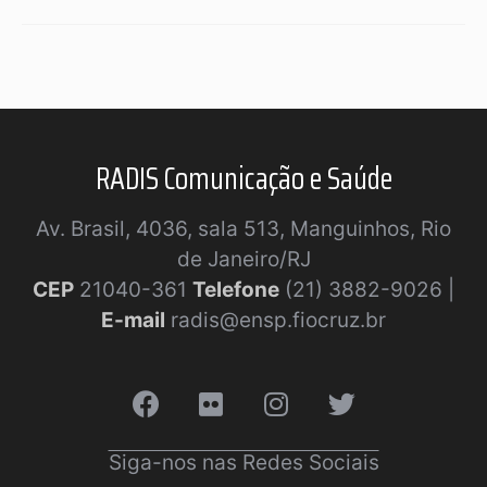
RADIS Comunicação e Saúde
Av. Brasil, 4036, sala 513, Manguinhos, Rio
de Janeiro/RJ
CEP
21040-361
Telefone
(21) 3882-9026 |
E-mail
radis@ensp.fiocruz.br
Siga-nos nas Redes Sociais