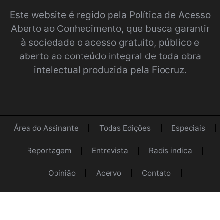
Este website é regido pela
Política de Acesso
Aberto ao Conhecimento
, que busca garantir
à sociedade o acesso gratuito, público e
aberto ao conteúdo integral de toda obra
intelectual produzida pela Fiocruz.
Área do Assinante
Todas Edições
Especiais
Reportagem
Entrevista
Radis indica
Opinião
Acervo
Contato
Programa Radis
Equipe
Login
Próximo conteúdo :
Nós, a Radis
@2022 Radis Comunicação e Saúde.