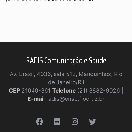
RADIS Comunicação e Saúde
Av. Brasil, 4036, sala 513, Manguinhos, Rio
de Janeiro/RJ
CEP
21040-361
Telefone
(21) 3882-9026 |
E-mail
radis@ensp.fiocruz.br