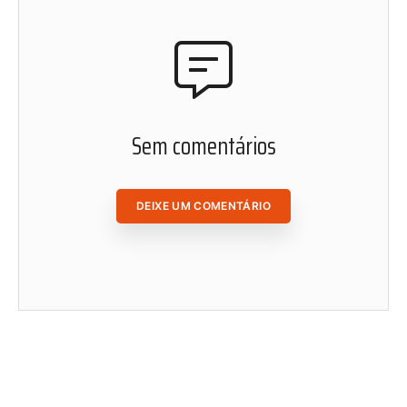
nosso conteúdo. Leia, curta, favorite e compartilhe as
matérias de Radis de onde você estiver.
ACESSAR ÁREA DO ASSINANTE
Sem comentários
DEIXE UM COMENTÁRIO