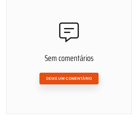
Cadastre-se em nosso website e fique por dentro de
nosso conteúdo. Leia, curta, favorite e compartilhe as
matérias de Radis de onde você estiver.
ACESSAR ÁREA DO ASSINANTE
Sem comentários
DEIXE UM COMENTÁRIO