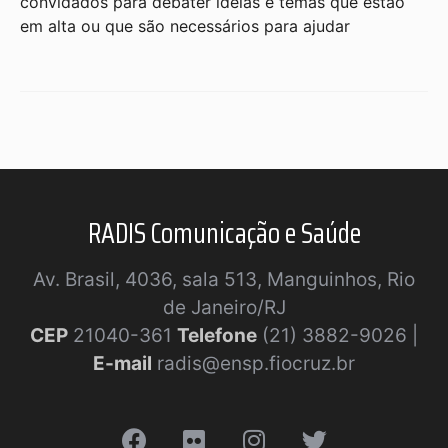
convidados para debater ideias e temas que estão
em alta ou que são necessários para ajudar
RADIS Comunicação e Saúde
Av. Brasil, 4036, sala 513, Manguinhos, Rio
de Janeiro/RJ
CEP
21040-361
Telefone
(21) 3882-9026 |
E-mail
radis@ensp.fiocruz.br