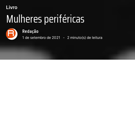
Livro
Mulheres periféricas
Redação
1 de setembro de 2021
2
minuto(s) de leitura
Próximo conteúdo :
Impactos da covid
0
os debates atuais do feminismo é