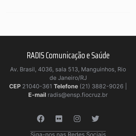
RADIS Comunicação e Saúde
Av. Brasil, 4036, sala 513, Manguinhos, Rio
de Janeiro/RJ
CEP
21040-361
Telefone
(21) 3882-9026 |
E-mail
radis@ensp.fiocruz.br
Siga-nos nas Redes Sociais