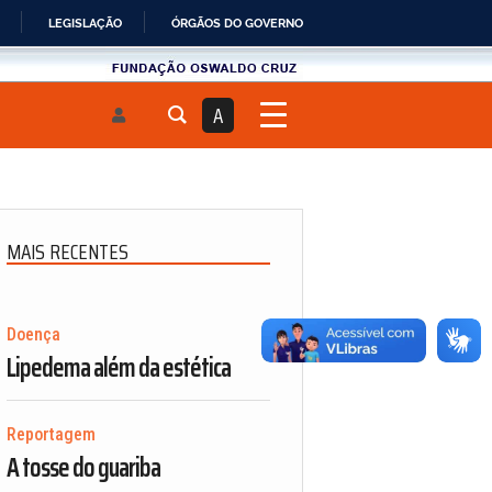
LEGISLAÇÃO
ÓRGÃOS DO GOVERNO
Fundau00e7u00e3o
Oswaldo
A
Cruz
MAIS RECENTES
Doença
Lipedema além da estética
Reportagem
A tosse do guariba