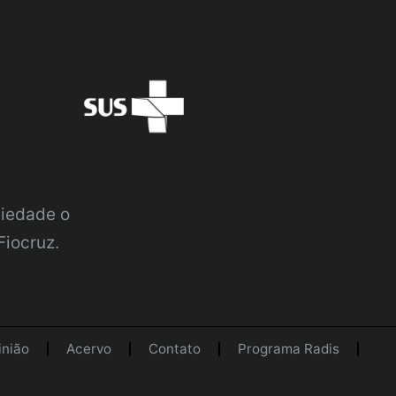
ciedade o
Fiocruz.
inião
Acervo
Contato
Programa Radis