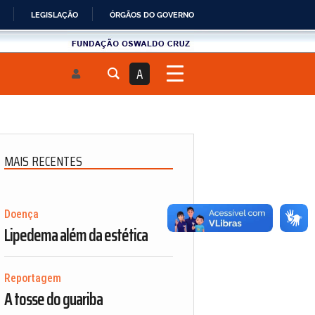
LEGISLAÇÃO
ÓRGÃOS DO GOVERNO
Fundau00e7u00e3o
Oswaldo
A
Cruz
MAIS RECENTES
Doença
Lipedema além da estética
Reportagem
A tosse do guariba