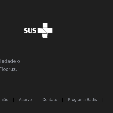
ciedade o
Fiocruz.
inião
Acervo
Contato
Programa Radis