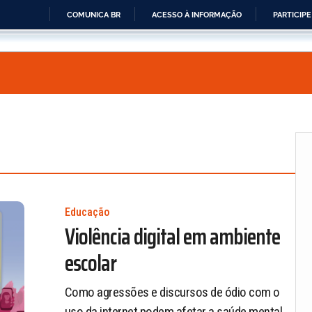
COMUNICA BR
ACESSO À INFORMAÇÃO
PARTICIPE
IR
PARA
O
CONTEÚDO
Educação
Violência digital em ambiente
escolar
Como agressões e discursos de ódio com o
uso da internet podem afetar a saúde mental